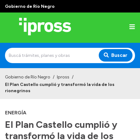
Gobierno de Río Negro
Buscar
Inicio
Gobierno de Río Negro
/
Ipross
/
El Plan Castello cumplió y transformó la vida de los
Institucional
rionegrinos
¿Qué es IPROSS?
ENERGÍA
Autoridades
El Plan Castello cumplió y
Delegaciones
transformó la vida de los
Consultorios Propios