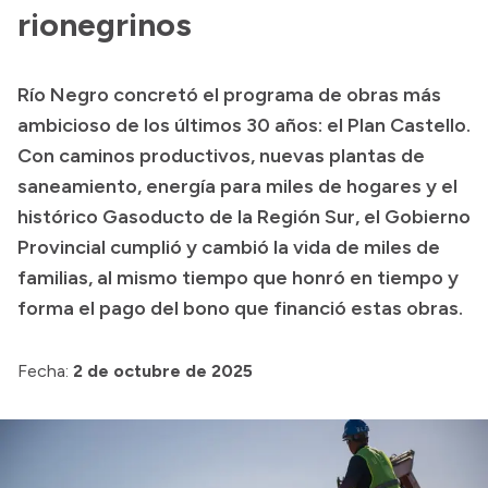
Presentación CV
rionegrinos
Río Negro concretó el programa de obras más
Transparencia
ambicioso de los últimos 30 años: el Plan Castello.
Inversión en Salud
Con caminos productivos, nuevas plantas de
saneamiento, energía para miles de hogares y el
Licitaciones
histórico Gasoducto de la Región Sur, el Gobierno
Consulta de expedientes
Provincial cumplió y cambió la vida de miles de
familias, al mismo tiempo que honró en tiempo y
forma el pago del bono que financió estas obras.
Fecha:
2 de octubre de 2025