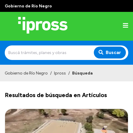
Gobierno de Río Negro
Buscar
Inicio
Gobierno de Río Negro
/
Ipross
/
Búsqueda
Institucional
Resultados de búsqueda en Artículos
¿Qué es IPROSS?
Autoridades
Delegaciones
Consultorios Propios