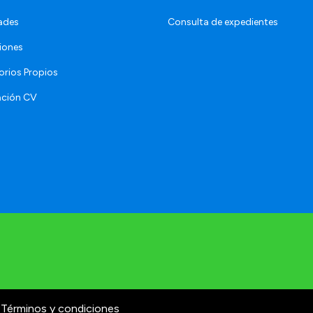
ades
Consulta de expedientes
iones
orios Propios
ación CV
Términos y condiciones