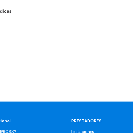
dicas
cional
PRESTADORES
 IPROSS?
Licitaciones