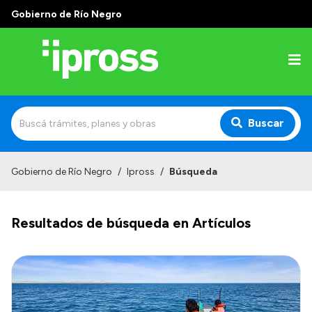
Gobierno de Río Negro
Buscar
Inicio
Gobierno de Río Negro
/
Ipross
/
Búsqueda
Institucional
Resultados de búsqueda en Artículos
¿Qué es IPROSS?
Autoridades
Delegaciones
Consultorios Propios