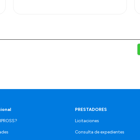
cional
PRESTADORES
 IPROSS?
Licitaciones
ades
Consulta de expedientes