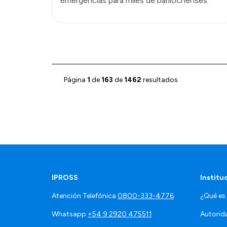
emergencias para miles de barilochenses.
Página
1
de
163
de
1462
resultados
IPROSS
Institu
Atención Telefónica
0800-333-4776
¿Qué es
Whatsapp
+54 9 2920 475511
Autorid