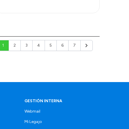
1
2
3
4
5
6
7
Siguiente
GESTIÓN INTERNA
Webmail
Mi Legajo