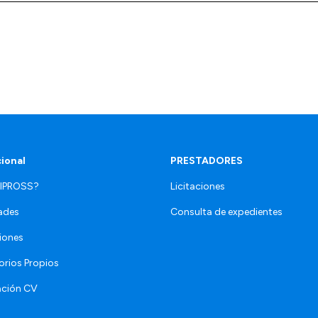
cional
PRESTADORES
 IPROSS?
Licitaciones
ades
Consulta de expedientes
iones
orios Propios
ación CV