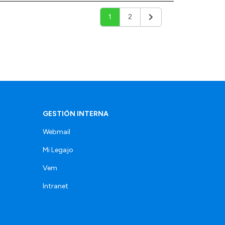
1
2
Siguiente
GESTIÓN INTERNA
Webmail
Mi Legajo
Vem
Intranet