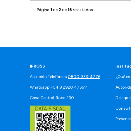
Página
1
de
2
de
16
resultados
IPROSS
Institu
Atención Telefónica
0800-333-4776
¿Qué es
Whatsapp
+54 9 2920 475511
Autorid
Casa Central: Roca 230
Delegac
Consult
Present