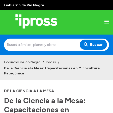
Gobierno de Río Negro
Buscar
Inicio
Gobierno de Río Negro
/
Ipross
/
De la Ciencia a la Mesa: Capacitaciones en Micocultura
Institucional
Patagónica
¿Qué es IPROSS?
DE LA CIENCIA A LA MESA
Autoridades
De la Ciencia a la Mesa:
Delegaciones
Capacitaciones en
Consultorios Propios