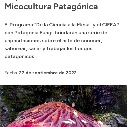
Presentación CV
Micocultura Patagónica
El Programa “De la Ciencia a la Mesa” y el CIEFAP
Transparencia
con Patagonia Fungi, brindarán una serie de
Inversión en Salud
capacitaciones sobre el arte de conocer,
saborear, sanar y trabajar los hongos
Licitaciones
patagónicos
Consulta de expedientes
Fecha:
27 de septiembre de 2022