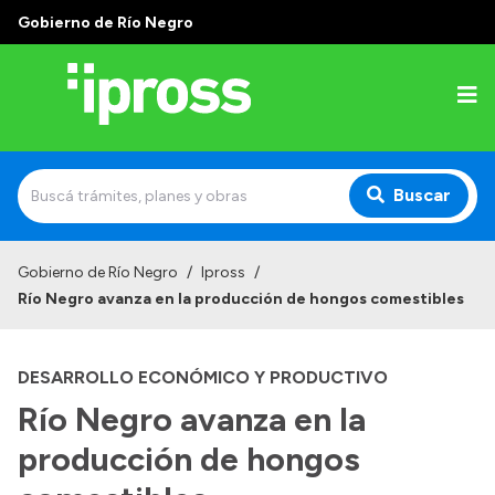
Gobierno de Río Negro
Buscar
Inicio
Gobierno de Río Negro
/
Ipross
/
Río Negro avanza en la producción de hongos comestibles
Institucional
¿Qué es IPROSS?
DESARROLLO ECONÓMICO Y PRODUCTIVO
Autoridades
Río Negro avanza en la
Delegaciones
producción de hongos
Consultorios Propios