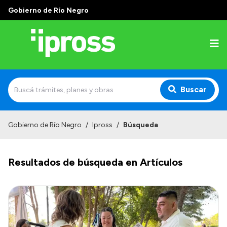
Gobierno de Río Negro
Buscar
Inicio
Gobierno de Río Negro
/
Ipross
/
Búsqueda
Institucional
Resultados de búsqueda en Artículos
¿Qué es IPROSS?
Autoridades
Delegaciones
Consultorios Propios