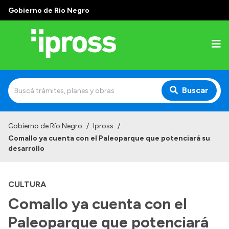
Gobierno de Río Negro
Buscar
Inicio
Gobierno de Río Negro
/
Ipross
/
Comallo ya cuenta con el Paleoparque que potenciará su
Institucional
desarrollo
¿Qué es IPROSS?
CULTURA
Autoridades
Comallo ya cuenta con el
Delegaciones
Paleoparque que potenciará
Consultorios Propios