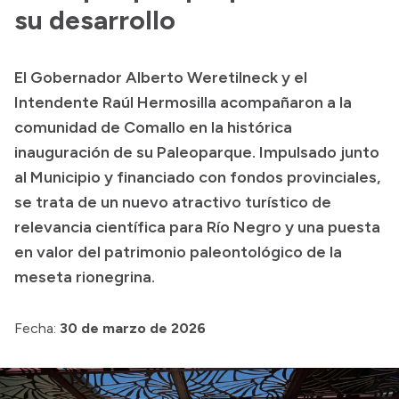
Presentación CV
su desarrollo
El Gobernador Alberto Weretilneck y el
Transparencia
Intendente Raúl Hermosilla acompañaron a la
Inversión en Salud
comunidad de Comallo en la histórica
inauguración de su Paleoparque. Impulsado junto
Licitaciones
al Municipio y financiado con fondos provinciales,
Consulta de expedientes
se trata de un nuevo atractivo turístico de
relevancia científica para Río Negro y una puesta
en valor del patrimonio paleontológico de la
meseta rionegrina.
Fecha:
30 de marzo de 2026