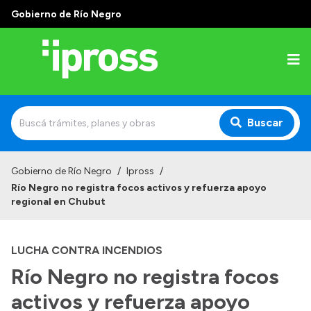
Gobierno de Río Negro
Buscar
Inicio
Gobierno de Río Negro
/
Ipross
/
Río Negro no registra focos activos y refuerza apoyo
Institucional
regional en Chubut
¿Qué es IPROSS?
LUCHA CONTRA INCENDIOS
Autoridades
Río Negro no registra focos
Delegaciones
activos y refuerza apoyo
Consultorios Propios