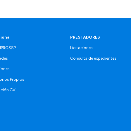
cional
PRESTADORES
 IPROSS?
Licitaciones
ades
Consulta de expedientes
iones
orios Propios
ación CV