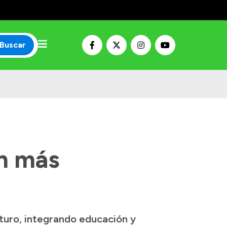
Buscar
on más
uturo, integrando educación y