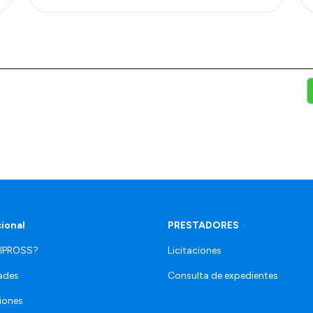
cional
PRESTADORES
 IPROSS?
Licitaciones
ades
Consulta de expedientes
iones