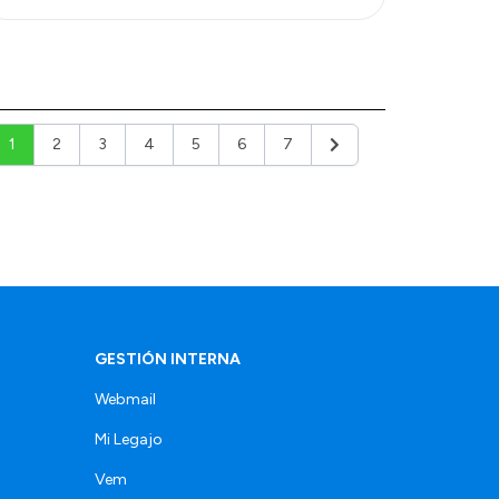
1
2
3
4
5
6
7
Siguiente
GESTIÓN INTERNA
Webmail
Mi Legajo
Vem