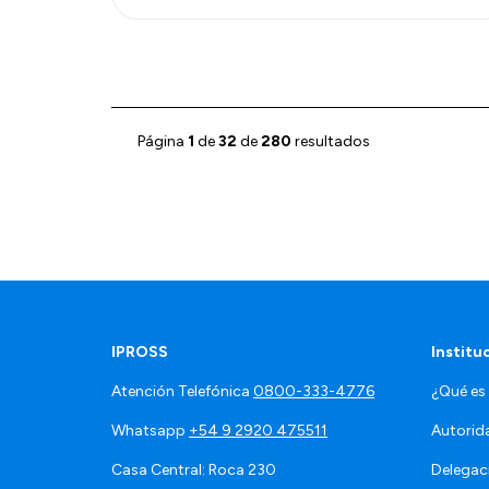
Página
1
de
32
de
280
resultados
IPROSS
Institu
Atención Telefónica
0800-333-4776
¿Qué es
Whatsapp
+54 9 2920 475511
Autorid
Casa Central: Roca 230
Delegac