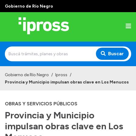
Gobierno de Río Negro
Buscar
Inicio
Gobierno de Río Negro
/
Ipross
/
Provincia y Municipio impulsan obras clave en Los Menucos
Institucional
¿Qué es IPROSS?
OBRAS Y SERVICIOS PÚBLICOS
Autoridades
Provincia y Municipio
Delegaciones
impulsan obras clave en Los
Consultorios Propios