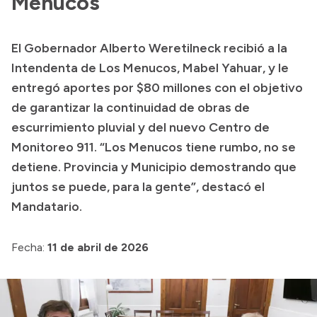
Menucos
Presentación CV
El Gobernador Alberto Weretilneck recibió a la
Intendenta de Los Menucos, Mabel Yahuar, y le
Transparencia
entregó aportes por $80 millones con el objetivo
Inversión en Salud
de garantizar la continuidad de obras de
Licitaciones
escurrimiento pluvial y del nuevo Centro de
Consulta de expedientes
Monitoreo 911. “Los Menucos tiene rumbo, no se
detiene. Provincia y Municipio demostrando que
juntos se puede, para la gente”, destacó el
Mandatario.
Fecha:
11 de abril de 2026