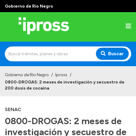
Gobierno de Río Negro
Buscar
Inicio
Gobierno de Río Negro
/
Ipross
/
0800-DROGAS: 2 meses de investigación y secuestro de
Institucional
200 dosis de cocaína
¿Qué es IPROSS?
SENAC
Autoridades
0800-DROGAS: 2 meses de
Delegaciones
investigación y secuestro de
Consultorios Propios