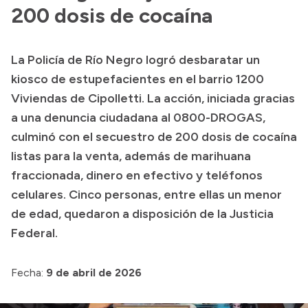
Presentación CV
200 dosis de cocaína
La Policía de Río Negro logró desbaratar un
Transparencia
kiosco de estupefacientes en el barrio 1200
Inversión en Salud
Viviendas de Cipolletti. La acción, iniciada gracias
a una denuncia ciudadana al 0800-DROGAS,
Licitaciones
culminó con el secuestro de 200 dosis de cocaína
Consulta de expedientes
listas para la venta, además de marihuana
fraccionada, dinero en efectivo y teléfonos
celulares. Cinco personas, entre ellas un menor
de edad, quedaron a disposición de la Justicia
Federal.
Fecha:
9 de abril de 2026