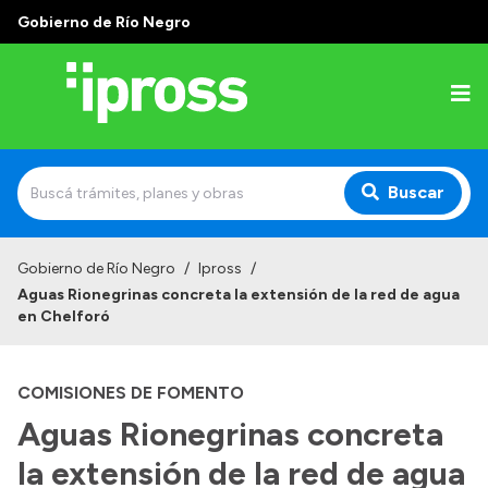
Gobierno de Río Negro
Buscar
Inicio
Gobierno de Río Negro
/
Ipross
/
Aguas Rionegrinas concreta la extensión de la red de agua
Institucional
en Chelforó
¿Qué es IPROSS?
COMISIONES DE FOMENTO
Autoridades
Aguas Rionegrinas concreta
Delegaciones
la extensión de la red de agua
Consultorios Propios