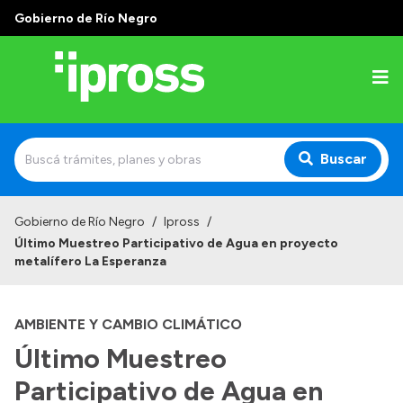
Gobierno de Río Negro
Buscar
Inicio
Gobierno de Río Negro
/
Ipross
/
Último Muestreo Participativo de Agua en proyecto
Institucional
metalífero La Esperanza
¿Qué es IPROSS?
AMBIENTE Y CAMBIO CLIMÁTICO
Autoridades
Último Muestreo
Delegaciones
Participativo de Agua en
Consultorios Propios