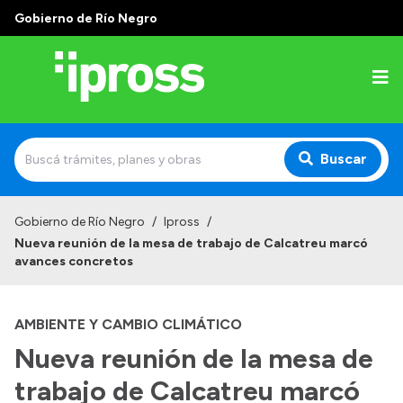
Gobierno de Río Negro
Buscar
Inicio
Gobierno de Río Negro
/
Ipross
/
Nueva reunión de la mesa de trabajo de Calcatreu marcó
Institucional
avances concretos
¿Qué es IPROSS?
AMBIENTE Y CAMBIO CLIMÁTICO
Autoridades
Nueva reunión de la mesa de
Delegaciones
trabajo de Calcatreu marcó
Consultorios Propios