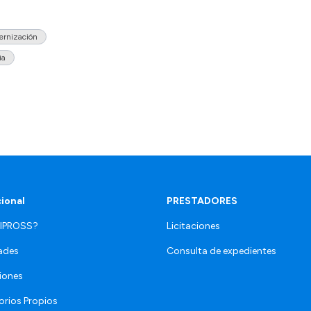
rnización
ia
cional
PRESTADORES
 IPROSS?
Licitaciones
ades
Consulta de expedientes
iones
orios Propios