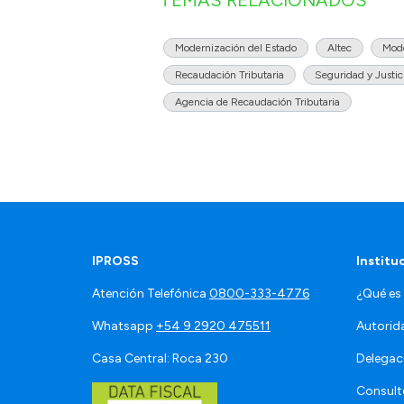
TEMAS RELACIONADOS
Modernización del Estado
Altec
Mode
Recaudación Tributaria
Seguridad y Justic
Agencia de Recaudación Tributaria
IPROSS
Institu
Atención Telefónica
0800-333-4776
¿Qué es
Whatsapp
+54 9 2920 475511
Autorid
Casa Central: Roca 230
Delegac
Consult