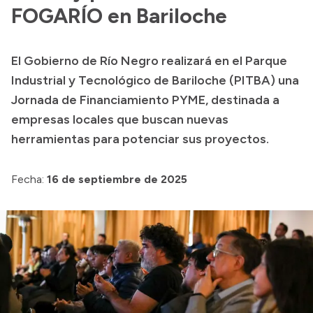
Presentación CV
FOGARÍO en Bariloche
El Gobierno de Río Negro realizará en el Parque
Transparencia
Industrial y Tecnológico de Bariloche (PITBA) una
Inversión en Salud
Jornada de Financiamiento PYME, destinada a
empresas locales que buscan nuevas
Licitaciones
herramientas para potenciar sus proyectos.
Consulta de expedientes
Fecha:
16 de septiembre de 2025