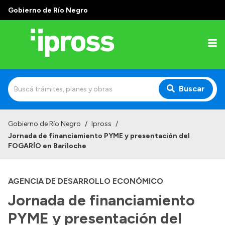
Gobierno de Río Negro
Buscar
Inicio
Gobierno de Río Negro
/
Ipross
/
Jornada de financiamiento PYME y presentación del
Institucional
FOGARÍO en Bariloche
¿Qué es IPROSS?
AGENCIA DE DESARROLLO ECONÓMICO
Autoridades
Jornada de financiamiento
Delegaciones
PYME y presentación del
Consultorios Propios