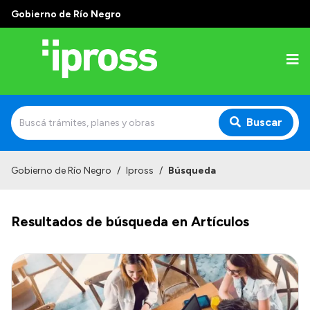
Gobierno de Río Negro
Buscar
Inicio
Gobierno de Río Negro
/
Ipross
/
Búsqueda
Institucional
Resultados de búsqueda en Artículos
¿Qué es IPROSS?
Autoridades
Delegaciones
Consultorios Propios