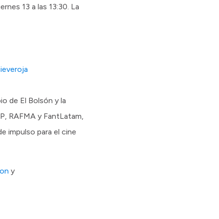
ernes 13 a las 13:30. La
nieveroja
io de El Bolsón y la
-FAP, RAFMA y FantLatam,
e impulso para el cine
son
y