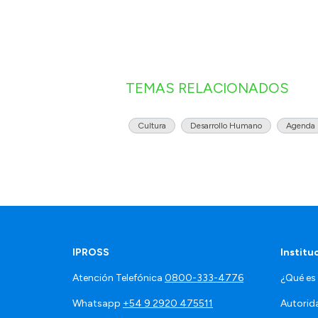
TEMAS RELACIONADOS
Cultura
Desarrollo Humano
Agenda
IPROSS
Institu
Atención Telefónica
0800-333-4776
¿Qué es
Whatsapp
+54 9 2920 475511
Autorid