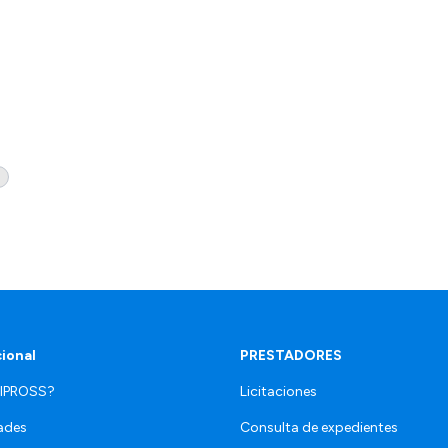
cional
PRESTADORES
 IPROSS?
Licitaciones
ades
Consulta de expedientes