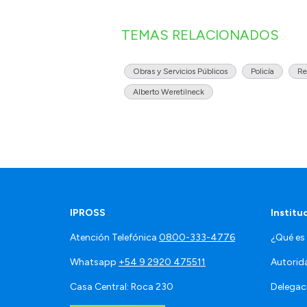
TEMAS RELACIONADOS
Obras y Servicios Públicos
Policía
Re
Alberto Weretilneck
IPROSS
Institu
Atención Telefónica
0800-333-4776
¿Qué es
Whatsapp
+54 9 2920 475511
Autorid
Casa Central: Roca 230
Delegac