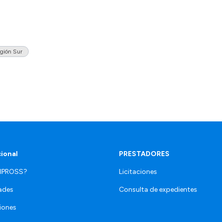
gión Sur
cional
PRESTADORES
 IPROSS?
Licitaciones
ades
Consulta de expedientes
iones