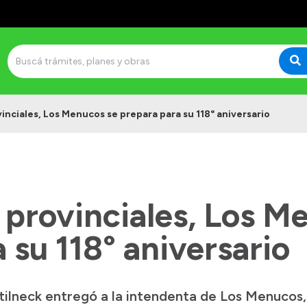
inciales, Los Menucos se prepara para su 118° aniversario
 provinciales, Los M
 su 118° aniversario
ilneck entregó a la intendenta de Los Menucos,