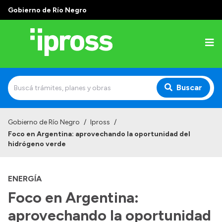
Gobierno de Río Negro
Buscar
Inicio
Gobierno de Río Negro
/
Ipross
/
Foco en Argentina: aprovechando la oportunidad del
Institucional
hidrógeno verde
¿Qué es IPROSS?
ENERGÍA
Autoridades
Foco en Argentina:
Delegaciones
aprovechando la oportunidad
Consultorios Propios