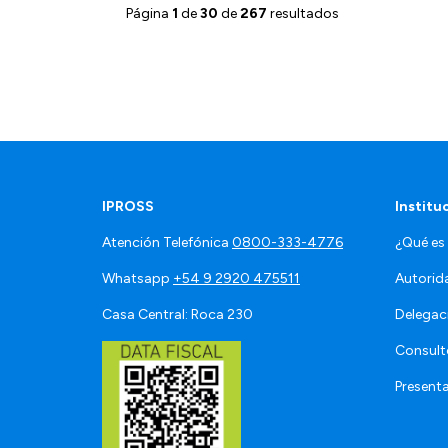
Página
1
de
30
de
267
resultados
IPROSS
Institu
Atención Telefónica
0800-333-4776
¿Qué es
Whatsapp
+54 9 2920 475511
Autorid
Casa Central: Roca 230
Delegac
Consult
Present