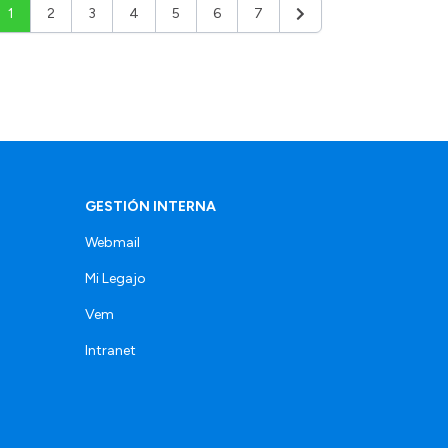
1
2
3
4
5
6
7
Siguiente
GESTIÓN INTERNA
Webmail
Mi Legajo
Vem
Intranet