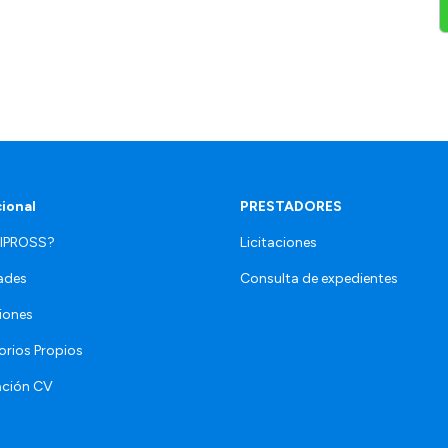
cional
PRESTADORES
 IPROSS?
Licitaciones
ades
Consulta de expedientes
iones
orios Propios
ación CV