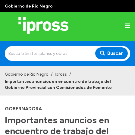
Gobierno de Río Negro
Buscar
Inicio
Gobierno de Río Negro
/
Ipross
/
Importantes anuncios en encuentro de trabajo del
Institucional
Gobierno Provincial con Comisionados de Fomento
¿Qué es IPROSS?
GOBERNADORA
Autoridades
Importantes anuncios en
Delegaciones
encuentro de trabajo del
Consultorios Propios