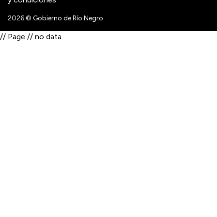
2026
© Gobierno de Río Negro
// Page // no data