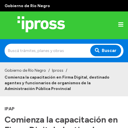
Gobierno de Río Negro
Buscar
Inicio
Gobierno de Río Negro
/
Ipross
/
Comienza la capacitación en Firma Digital, destinado
Institucional
agentes y funcionarios de organismos de la
Administración Pública Provincial
¿Qué es IPROSS?
Autoridades
IPAP
Delegaciones
Comienza la capacitación en
Consultorios Propios