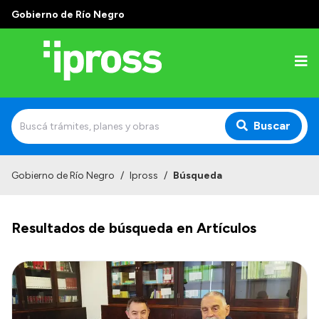
Gobierno de Río Negro
Buscar
Inicio
Gobierno de Río Negro
/
Ipross
/
Búsqueda
Institucional
Resultados de búsqueda en Artículos
¿Qué es IPROSS?
Autoridades
Delegaciones
Consultorios Propios