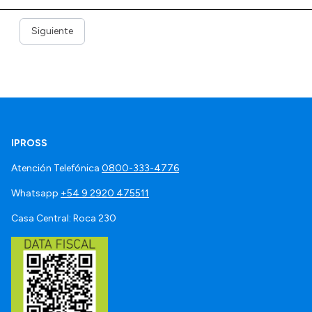
Siguiente
IPROSS
Atención Telefónica
0800-333-4776
Whatsapp
+54 9 2920 475511
Casa Central: Roca 230