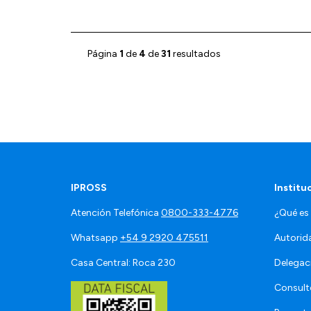
Página
1
de
4
de
31
resultados
IPROSS
Institu
Atención Telefónica
0800-333-4776
¿Qué es
Whatsapp
+54 9 2920 475511
Autorid
Casa Central: Roca 230
Delegac
Consult