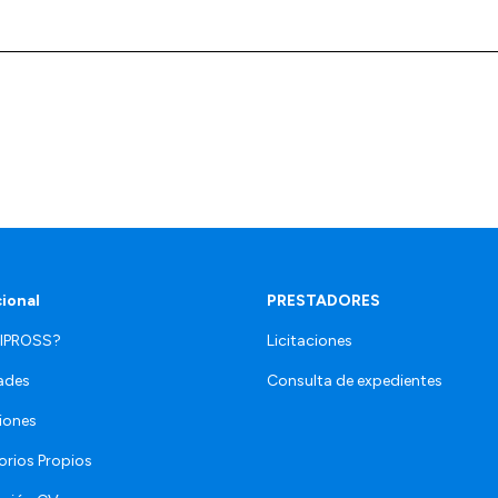
cional
PRESTADORES
 IPROSS?
Licitaciones
ades
Consulta de expedientes
iones
orios Propios