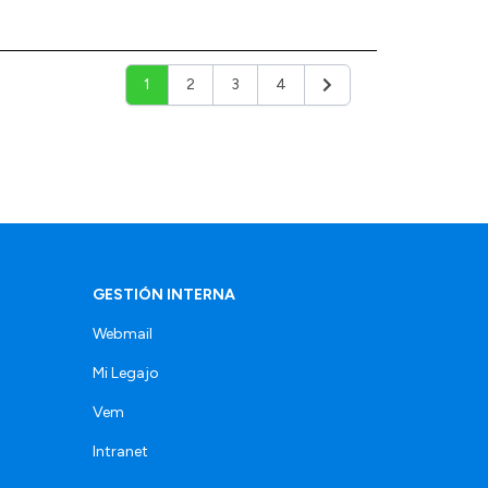
1
2
3
4
Siguiente
GESTIÓN INTERNA
Webmail
Mi Legajo
Vem
Intranet