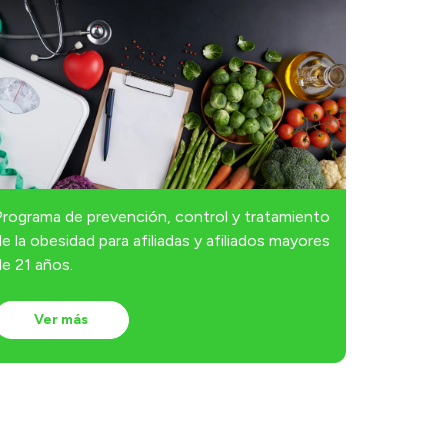
Programa de prevención, control y tratamiento
e la obesidad para afiliadas y afiliados mayores
e 21 años.
Ver más