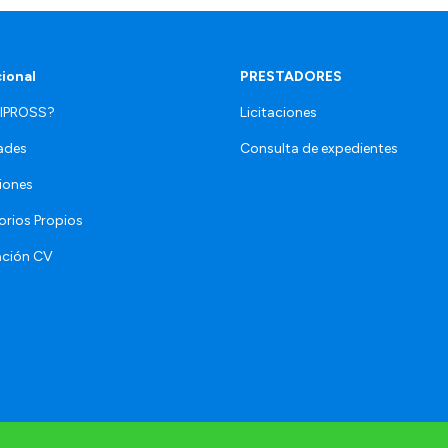
cional
PRESTADORES
 IPROSS?
Licitaciones
ades
Consulta de expedientes
iones
orios Propios
ación CV