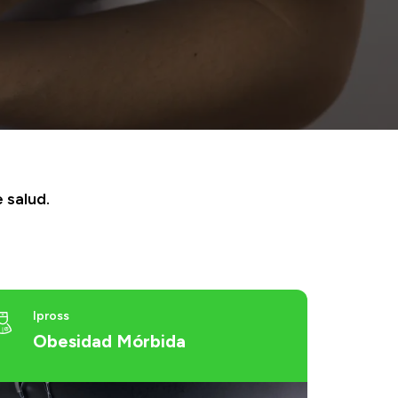
 salud.
Ipross
Obesidad Mórbida