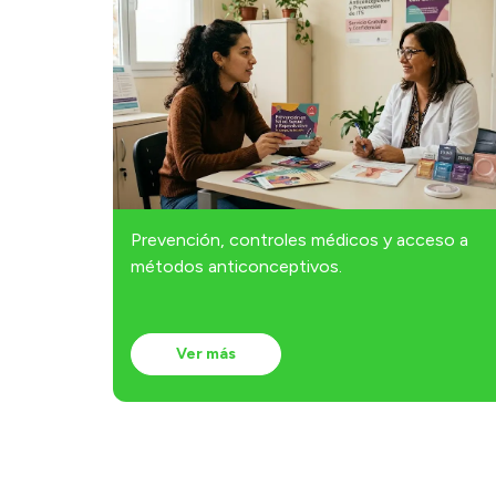
Prevención, controles médicos y acceso a
métodos anticonceptivos.
Ver más