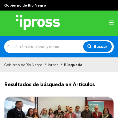
Gobierno de Río Negro
Buscar
Inicio
Gobierno de Río Negro
/
Ipross
/
Búsqueda
Institucional
Resultados de búsqueda en Artículos
¿Qué es IPROSS?
Autoridades
Delegaciones
Consultorios Propios