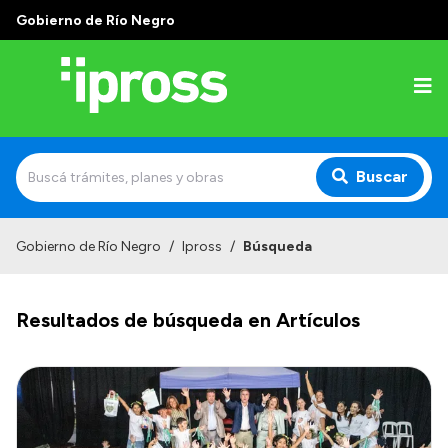
Gobierno de Río Negro
Buscar
Inicio
Gobierno de Río Negro
/
Ipross
/
Búsqueda
Institucional
Resultados de búsqueda en Artículos
¿Qué es IPROSS?
Autoridades
Delegaciones
Consultorios Propios