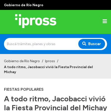
Gobierno de Río Negro
Buscar
Inicio
Gobierno de Río Negro
/
Ipross
/
A todo ritmo, Jacobacci vivió la Fiesta Provincial del
Institucional
Michay
¿Qué es IPROSS?
FIESTAS POPULARES
Autoridades
A todo ritmo, Jacobacci vivió
Delegaciones
la Fiesta Provincial del Michay
Consultorios Propios