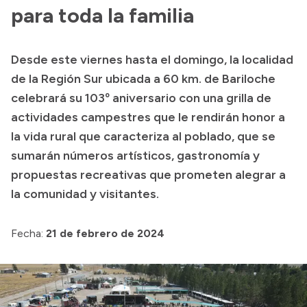
Presentación CV
para toda la familia
Desde este viernes hasta el domingo, la localidad
Transparencia
de la Región Sur ubicada a 60 km. de Bariloche
Inversión en Salud
celebrará su 103º aniversario con una grilla de
actividades campestres que le rendirán honor a
Licitaciones
la vida rural que caracteriza al poblado, que se
Consulta de expedientes
sumarán números artísticos, gastronomía y
propuestas recreativas que prometen alegrar a
la comunidad y visitantes.
Fecha:
21 de febrero de 2024