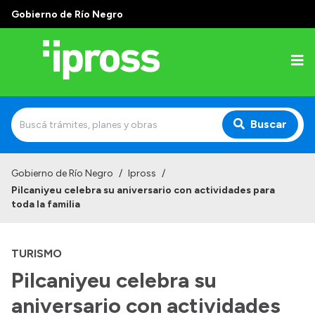
Gobierno de Río Negro
Buscar
Inicio
Gobierno de Río Negro
/
Ipross
/
Pilcaniyeu celebra su aniversario con actividades para
Institucional
toda la familia
¿Qué es IPROSS?
TURISMO
Autoridades
Pilcaniyeu celebra su
Delegaciones
aniversario con actividades
Consultorios Propios