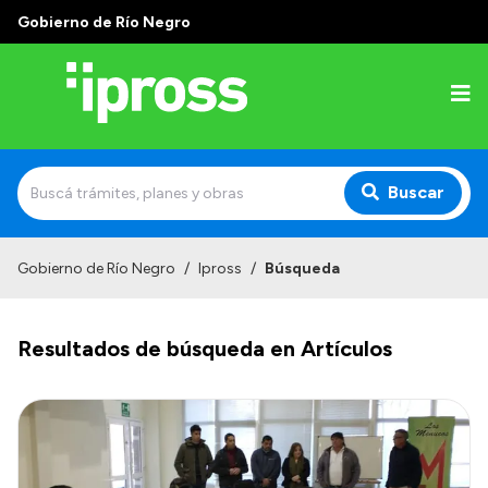
Gobierno de Río Negro
Buscar
Inicio
Gobierno de Río Negro
/
Ipross
/
Búsqueda
Institucional
Resultados de búsqueda en Artículos
¿Qué es IPROSS?
Autoridades
Delegaciones
Consultorios Propios