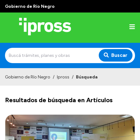
Gobierno de Río Negro
Buscar
Inicio
Gobierno de Río Negro
/
Ipross
/
Búsqueda
Institucional
Resultados de búsqueda en Artículos
¿Qué es IPROSS?
Autoridades
Delegaciones
Consultorios Propios