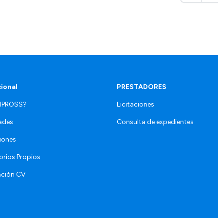
cional
PRESTADORES
 IPROSS?
Licitaciones
ades
Consulta de expedientes
iones
orios Propios
ación CV