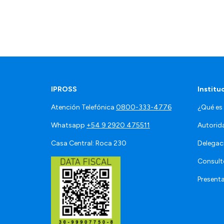
IPROSS
Institu
Atención Telefónica
0800-333-4776
¿Qué es
Whatsapp
+54 9 2920 475511
Autorid
Casa Central: Roca 230
Delegac
Consult
Present