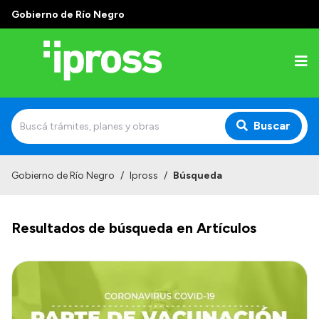
Gobierno de Río Negro
Buscar
Inicio
Gobierno de Río Negro
/
Ipross
/
Búsqueda
Institucional
Resultados de búsqueda en Artículos
¿Qué es IPROSS?
Autoridades
Delegaciones
Consultorios Propios