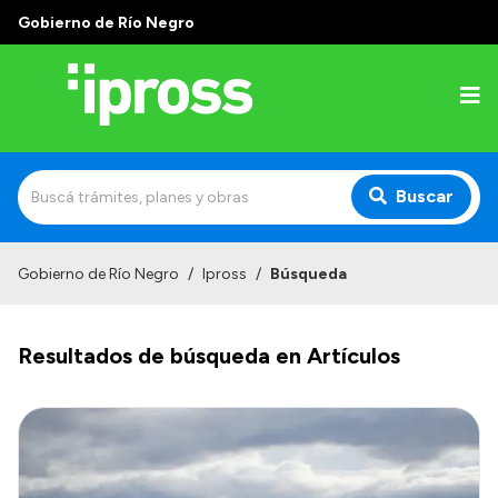
Gobierno de Río Negro
Buscar
Inicio
Gobierno de Río Negro
/
Ipross
/
Búsqueda
Institucional
Resultados de búsqueda en Artículos
¿Qué es IPROSS?
Autoridades
Delegaciones
Consultorios Propios