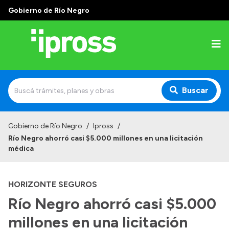
Gobierno de Río Negro
Buscar
Inicio
Gobierno de Río Negro
/
Ipross
/
Río Negro ahorró casi $5.000 millones en una licitación
Institucional
médica
¿Qué es IPROSS?
HORIZONTE SEGUROS
Autoridades
Río Negro ahorró casi $5.000
Delegaciones
millones en una licitación
Consultorios Propios