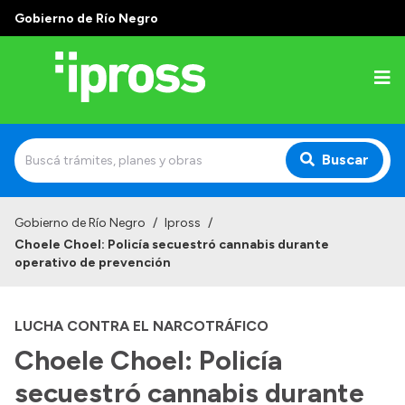
Gobierno de Río Negro
Buscar
Inicio
Gobierno de Río Negro
/
Ipross
/
Choele Choel: Policía secuestró cannabis durante
Institucional
operativo de prevención
¿Qué es IPROSS?
LUCHA CONTRA EL NARCOTRÁFICO
Autoridades
Choele Choel: Policía
Delegaciones
secuestró cannabis durante
Consultorios Propios