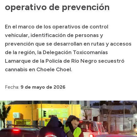
Presentación CV
operativo de prevención
En el marco de los operativos de control
Transparencia
vehicular, identificación de personas y
Inversión en Salud
prevención que se desarrollan en rutas y accesos
de la región, la Delegación Toxicomanías
Licitaciones
Lamarque de la Policía de Río Negro secuestró
Consulta de expedientes
cannabis en Choele Choel.
Fecha:
9 de mayo de 2026