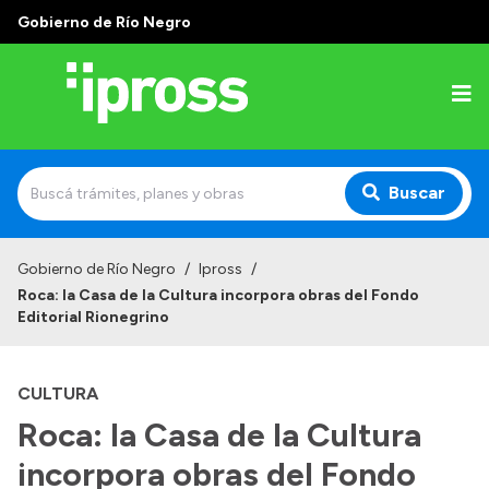
Gobierno de Río Negro
Buscar
Inicio
Gobierno de Río Negro
/
Ipross
/
Roca: la Casa de la Cultura incorpora obras del Fondo
Institucional
Editorial Rionegrino
¿Qué es IPROSS?
CULTURA
Autoridades
Roca: la Casa de la Cultura
Delegaciones
incorpora obras del Fondo
Consultorios Propios