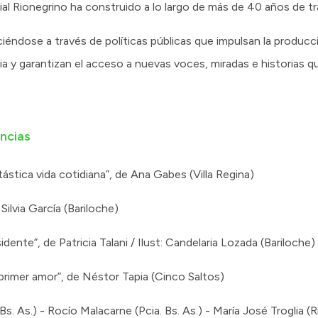
ial Rionegrino ha construido a lo largo de más de 40 años de tr
ciéndose a través de políticas públicas que impulsan la producc
ia y garantizan el acceso a nuevas voces, miradas e historias q
encias
tástica vida cotidiana”, de Ana Gabes (Villa Regina)
Silvia García (Bariloche)
idente”, de Patricia Talani / Ilust: Candelaria Lozada (Bariloche)
 primer amor”, de Néstor Tapia (Cinco Saltos)
s. As.) - Rocío Malacarne (Pcia. Bs. As.) - María José Troglia (