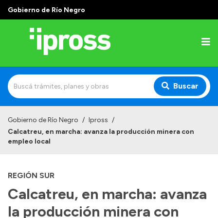
Gobierno de Río Negro
Buscar
Inicio
Gobierno de Río Negro
/
Ipross
/
Calcatreu, en marcha: avanza la producción minera con
Institucional
empleo local
¿Qué es IPROSS?
REGIÓN SUR
Autoridades
Calcatreu, en marcha: avanza
Delegaciones
la producción minera con
Consultorios Propios