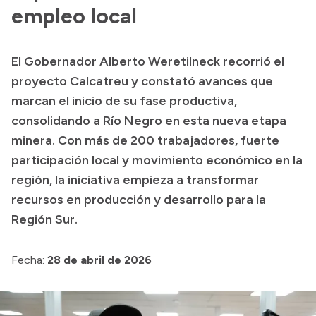
Presentación CV
empleo local
El Gobernador Alberto Weretilneck recorrió el
Transparencia
proyecto Calcatreu y constató avances que
Inversión en Salud
marcan el inicio de su fase productiva,
consolidando a Río Negro en esta nueva etapa
Licitaciones
minera. Con más de 200 trabajadores, fuerte
Consulta de expedientes
participación local y movimiento económico en la
región, la iniciativa empieza a transformar
recursos en producción y desarrollo para la
Región Sur.
Fecha:
28 de abril de 2026