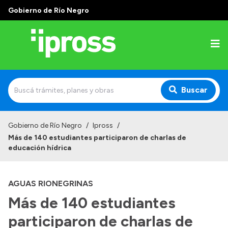
Gobierno de Río Negro
Buscar
Inicio
Gobierno de Río Negro
/
Ipross
/
Más de 140 estudiantes participaron de charlas de
Institucional
educación hídrica
¿Qué es IPROSS?
AGUAS RIONEGRINAS
Autoridades
Más de 140 estudiantes
Delegaciones
participaron de charlas de
Consultorios Propios