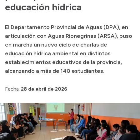
Presentación CV
educación hídrica
El Departamento Provincial de Aguas (DPA), en
Transparencia
articulación con Aguas Rionegrinas (ARSA), puso
Inversión en Salud
en marcha un nuevo ciclo de charlas de
educación hídrica ambiental en distintos
Licitaciones
establecimientos educativos de la provincia,
Consulta de expedientes
alcanzando a más de 140 estudiantes.
Fecha:
28 de abril de 2026