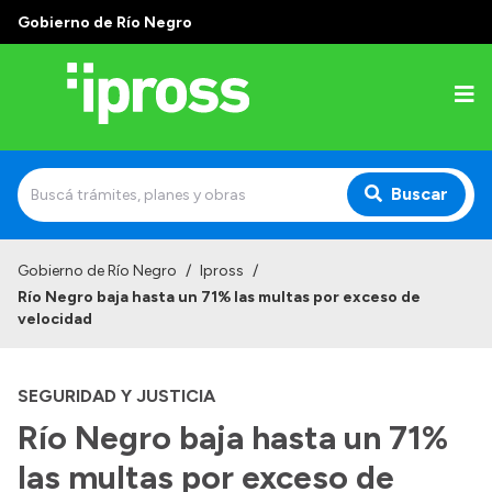
Gobierno de Río Negro
Buscar
Inicio
Gobierno de Río Negro
/
Ipross
/
Río Negro baja hasta un 71% las multas por exceso de
Institucional
velocidad
¿Qué es IPROSS?
SEGURIDAD Y JUSTICIA
Autoridades
Río Negro baja hasta un 71%
Delegaciones
las multas por exceso de
Consultorios Propios