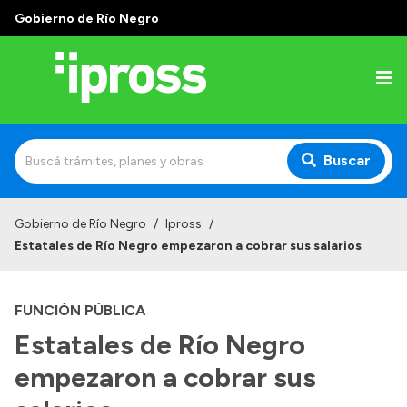
Gobierno de Río Negro
Buscar
Inicio
Gobierno de Río Negro
/
Ipross
/
Estatales de Río Negro empezaron a cobrar sus salarios
Institucional
¿Qué es IPROSS?
FUNCIÓN PÚBLICA
Autoridades
Estatales de Río Negro
Delegaciones
empezaron a cobrar sus
Consultorios Propios