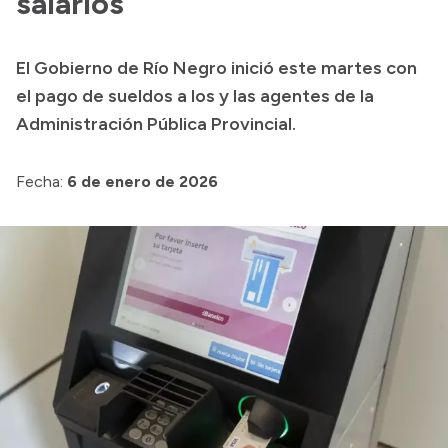
salarios
Presentación CV
El Gobierno de Río Negro inició este martes con
el pago de sueldos a los y las agentes de la
Transparencia
Administración Pública Provincial.
Inversión en Salud
Licitaciones
Fecha:
6 de enero de 2026
Consulta de expedientes