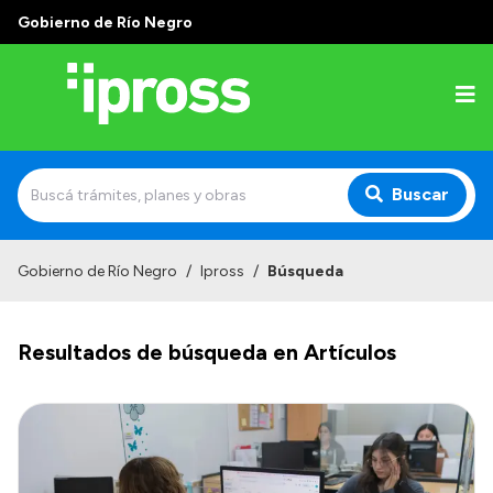
Gobierno de Río Negro
Buscar
Inicio
Gobierno de Río Negro
/
Ipross
/
Búsqueda
Institucional
Resultados de búsqueda en Artículos
¿Qué es IPROSS?
Autoridades
Delegaciones
Consultorios Propios