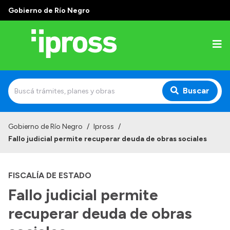
Gobierno de Río Negro
Buscar
Inicio
Gobierno de Río Negro
/
Ipross
/
Fallo judicial permite recuperar deuda de obras sociales
Institucional
¿Qué es IPROSS?
FISCALÍA DE ESTADO
Autoridades
Fallo judicial permite
Delegaciones
recuperar deuda de obras
Consultorios Propios